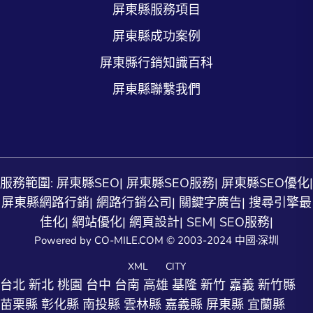
屏東縣服務項目
屏東縣成功案例
屏東縣行銷知識百科
屏東縣聯繫我們
服務範圍:
屏東縣SEO
|
屏東縣SEO服務
|
屏東縣SEO優化
|
屏東縣網路行銷
|
網路行銷公司
|
關鍵字廣告
|
搜尋引擎最
佳化
|
網站優化
|
網頁設計
|
SEM
|
SEO服務
|
Powered by CO-MILE.COM © 2003-2024 中國·深圳
XML
CITY
台北
新北
桃園
台中
台南
高雄
基隆
新竹
嘉義
新竹縣
苗栗縣
彰化縣
南投縣
雲林縣
嘉義縣
屏東縣
宜蘭縣