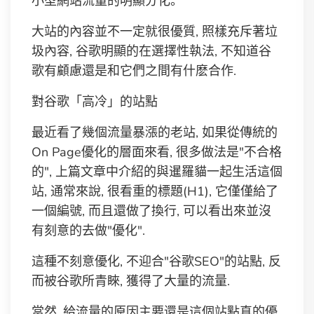
小型網站流量的明顯分化。
大站的內容並不一定就很優質, 照樣充斥著垃
圾內容, 谷歌明顯的在選擇性執法, 不知道谷
歌有顧慮還是和它們之間有什麽合作.
對谷歌「高冷」的站點
最近看了幾個流量暴漲的老站, 如果從傳統的
On Page優化的層面來看, 很多做法是"不合格
的", 上篇文章中介紹的與暹羅貓一起生活這個
站, 通常來說, 很看重的標題(H1), 它僅僅給了
一個編號, 而且還做了換行, 可以看出來並沒
有刻意的去做"優化".
這種不刻意優化, 不迎合"谷歌SEO"的站點, 反
而被谷歌所青睞, 獲得了大量的流量.
當然, 給流量的原因主要還是這個站點真的優