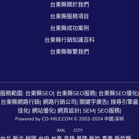
台東縣關於我們
台東縣服務項目
台東縣成功案例
台東縣行銷知識百科
台東縣聯繫我們
服務範圍:
台東縣SEO
|
台東縣SEO服務
|
台東縣SEO優化
|
台東縣網路行銷
|
網路行銷公司
|
關鍵字廣告
|
搜尋引擎最
佳化
|
網站優化
|
網頁設計
|
SEM
|
SEO服務
|
Powered by CO-MILE.COM © 2003-2024 中國·深圳
XML
CITY
台北
新北
桃園
台中
台南
高雄
基隆
新竹
嘉義
新竹縣