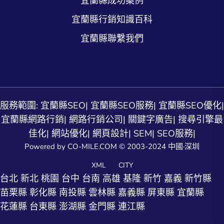
宜蘭縣成功案例
宜蘭縣行銷知識百科
宜蘭縣聯繫我們
服務範圍:
宜蘭縣SEO
|
宜蘭縣SEO服務
|
宜蘭縣SEO優化
|
宜蘭縣網路行銷
|
網路行銷公司
|
關鍵字廣告
|
搜尋引擎最
佳化
|
網站優化
|
網頁設計
|
SEM
|
SEO服務
|
Powered by CO-MILE.COM © 2003-2024 中國·深圳
XML
CITY
台北
新北
桃園
台中
台南
高雄
基隆
新竹
嘉義
新竹縣
苗栗縣
彰化縣
南投縣
雲林縣
嘉義縣
屏東縣
宜蘭縣
花蓮縣
台東縣
澎湖縣
金門縣
連江縣