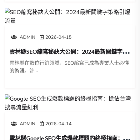
ADMIN
2026-04-15
雲
林縣SEO縮寫秘訣大公開：2024最新關鍵字策略引爆流量
雲林縣在數位行銷領域，SEO縮寫已成為專業人士必懂
的術語。許···
ADMIN
2026-04-14
雲
林縣Google SEO生成爆款標題的終極指南：搶佔台灣搜尋流量紅利