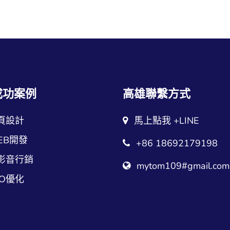
成功案例
高雄聯繫方式
頁設計
馬上點我 +LINE
EB開發
+86 18692179198
影音行銷
mytom109#gmail.com
EO優化