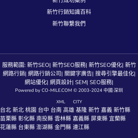
新竹成功案例
新竹行銷知識百科
新竹聯繫我們
服務範圍:
新竹SEO
|
新竹SEO服務
|
新竹SEO優化
|
新竹
網路行銷
|
網路行銷公司
|
關鍵字廣告
|
搜尋引擎最佳化
|
網站優化
|
網頁設計
|
SEM
|
SEO服務
|
Powered by CO-MILE.COM © 2003-2024 中國·深圳
XML
CITY
台北
新北
桃園
台中
台南
高雄
基隆
新竹
嘉義
新竹縣
苗栗縣
彰化縣
南投縣
雲林縣
嘉義縣
屏東縣
宜蘭縣
花蓮縣
台東縣
澎湖縣
金門縣
連江縣