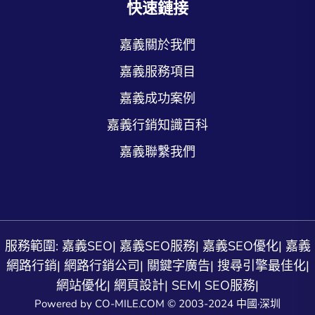
快速鏈接
嘉義關於我們
嘉義服務項目
嘉義成功案例
嘉義行銷知識百科
嘉義聯繫我們
服務範圍:
嘉義SEO
|
嘉義SEO服務
|
嘉義SEO優化
|
嘉義
網路行銷
|
網路行銷公司
|
關鍵字廣告
|
搜尋引擎最佳化
|
網站優化
|
網頁設計
|
SEM
|
SEO服務
|
Powered by CO-MILE.COM © 2003-2024 中國·深圳