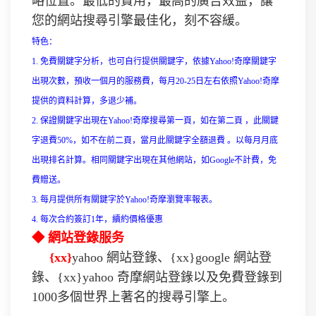
略位置。最低的費用，最高的廣告效益，讓
您的網站搜尋引擎最佳化，刻不容緩。
特色：
1. 免費關鍵字分析，也可自行提供關鍵字，依據Yahoo!奇摩關鍵字
出現次數，預收一個月的服務費，每月20-25日左右依照Yahoo!奇摩
提供的資料計算，多退少補。
2. 保證關鍵字出現在Yahoo!奇摩搜尋第一頁，如在第二頁 ，此關鍵
字退費50%，如不在前二頁，當月此關鍵字全額退費 。以每月月底
出現排名計算。相同關鍵字出現在其他網站，如Google不計費，免
費贈送。
3. 每月提供所有關鍵字於Yahoo!奇摩瀏覽率報表。
4. 每次合約簽訂1年，續約價格優惠
◆ 網站登錄服务
{xx}
yahoo 網站登錄、{xx}google 網站登
錄、{xx}yahoo 奇摩網站登錄以及免費登錄到
1000多個世界上著名的搜尋引擎上。