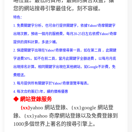
略位置。最低的費用，最高的廣告效益，讓
您的網站搜尋引擎最佳化，刻不容緩。
特色：
1. 免費關鍵字分析，也可自行提供關鍵字，依據Yahoo!奇摩關鍵字
出現次數，預收一個月的服務費，每月20-25日左右依照Yahoo!奇摩
提供的資料計算，多退少補。
2. 保證關鍵字出現在Yahoo!奇摩搜尋第一頁，如在第二頁 ，此關鍵
字退費50%，如不在前二頁，當月此關鍵字全額退費 。以每月月底
出現排名計算。相同關鍵字出現在其他網站，如Google不計費，免
費贈送。
3. 每月提供所有關鍵字於Yahoo!奇摩瀏覽率報表。
4. 每次合約簽訂1年，續約價格優惠
◆ 網站登錄服务
{xx}
yahoo 網站登錄、{xx}google 網站登
錄、{xx}yahoo 奇摩網站登錄以及免費登錄到
1000多個世界上著名的搜尋引擎上。