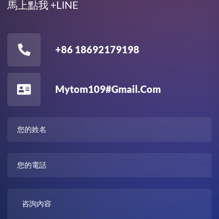
馬上點我 +LINE
+86 18692179198
Mytom109#gmail.com