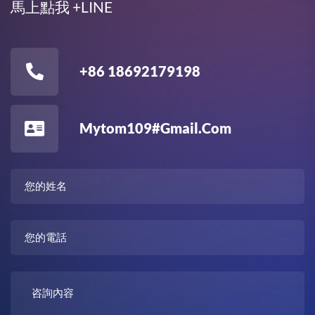
馬上點我 +LINE
+86 18692179198
Mytom109#gmail.com