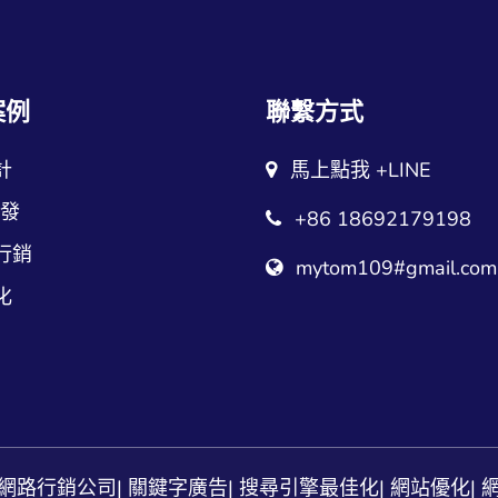
案例
聯繫方式
計
馬上點我 +LINE
開發
+86 18692179198
行銷
mytom109#gmail.com
化
網路行銷公司
|
關鍵字廣告
|
搜尋引擎最佳化
|
網站優化
|