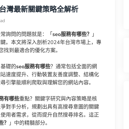
4年台灣最新關鍵策略全解析
ad
最常詢問的問題就是：「
seo服務有哪些？
」
鍵。本文將深入剖析2024年台灣市場上，專
您找到最適合的優化方案。
，基礎的
seo服務有哪些
？通常包括全面的網
網站速度提升、行動裝置友善度調整、結構化
搜尋引擎能順利爬取與理解您的網站內容。
服務有哪些
重點？關鍵字研究與內容策略是核
競爭對手分析，規劃出具有高搜尋意圖的關鍵
足使用者需求，從而提升自然搜尋排名。這正
哪些？
」中的精髓部分。