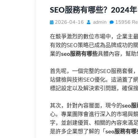
SEO服務有哪些？202
2026-04-16
admin
15956 Re
在競爭激烈的數位市場中，企業主
有效的SEO策略已成為品牌成功的關
業的
seo服務有哪些
具體內容，幫助
首先呢，一個完整的SEO服務套餐
站健檢與技術SEO優化。這涵蓋了
標記設定以及解決索引問題，確保
其次，針對內容層面，現今的
seo
心。專業團隊會進行深入的市場與
字，並創建優質、相關的內容來滿
是許多企業想了解的「
seo服務有